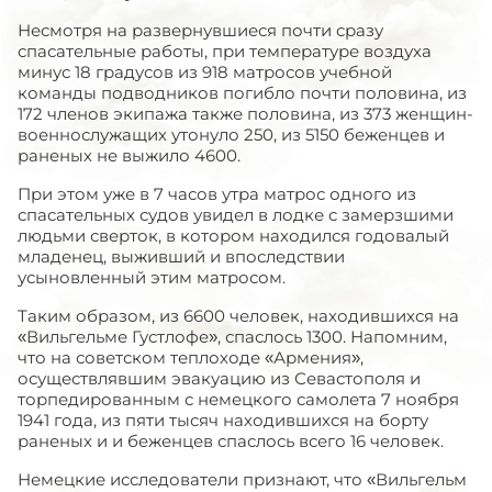
Несмотря на развернувшиеся почти сразу
спасательные работы, при температуре воздуха
минус 18 градусов из 918 матросов учебной
команды подводников погибло почти половина, из
172 членов экипажа также половина, из 373 женщин-
военнослужащих утонуло 250, из 5150 беженцев и
раненых не выжило 4600.
При этом уже в 7 часов утра матрос одного из
спасательных судов увидел в лодке с замерзшими
людьми сверток, в котором находился годовалый
младенец, выживший и впоследствии
усыновленный этим матросом.
Таким образом, из 6600 человек, находившихся на
«Вильгельме Густлофе», спаслось 1300. Напомним,
что на советском теплоходе «Армения»,
осуществлявшим эвакуацию из Севастополя и
торпедированным с немецкого самолета 7 ноября
1941 года, из пяти тысяч находившихся на борту
раненых и и беженцев спаслось всего 16 человек.
Немецкие исследователи признают, что «Вильгельм