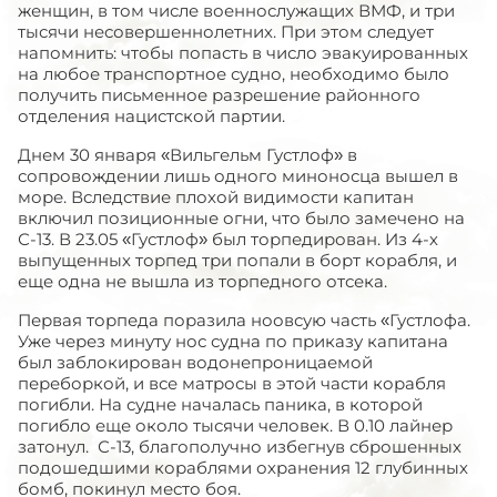
женщин, в том числе военнослужащих ВМФ, и три
тысячи несовершеннолетних. При этом следует
напомнить: чтобы попасть в число эвакуированных
на любое транспортное судно, необходимо было
получить письменное разрешение районного
отделения нацистской партии.
Днем 30 января «Вильгельм Густлоф» в
сопровождении лишь одного миноносца вышел в
море. Вследствие плохой видимости капитан
включил позиционные огни, что было замечено на
С-13. В 23.05 «Густлоф» был торпедирован. Из 4-х
выпущенных торпед три попали в борт корабля, и
еще одна не вышла из торпедного отсека.
Первая торпеда поразила ноовсую часть «Густлофа.
Уже через минуту нос судна по приказу капитана
был заблокирован водонепроницаемой
переборкой, и все матросы в этой части корабля
погибли. На судне началась паника, в которой
погибло еще около тысячи человек. В 0.10 лайнер
затонул. С-13, благополучно избегнув сброшенных
подошедшими кораблями охранения 12 глубинных
бомб, покинул место боя.