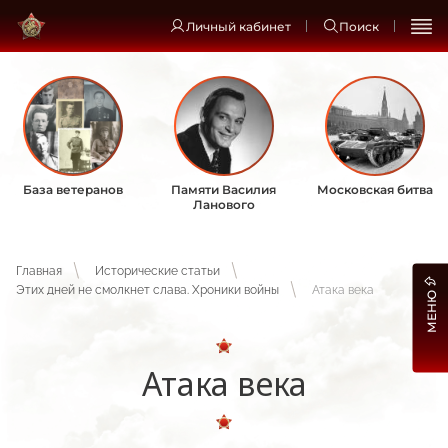
Личный кабинет
Поиск
База ветеранов
Памяти Василия
Московская битва
Ланового
Главная
Исторические статьи
Этих дней не смолкнет слава. Хроники войны
Атака века
МЕНЮ
Атака века