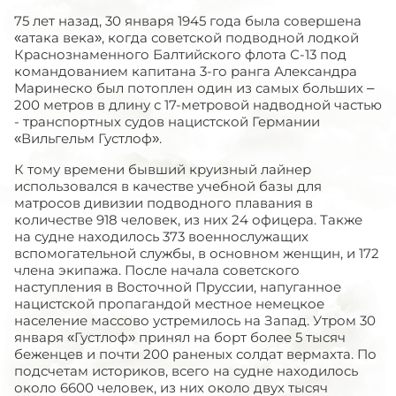
75 лет назад, 30 января 1945 года была совершена
«атака века», когда советской подводной лодкой
Краснознаменного Балтийского флота С-13 под
командованием капитана 3-го ранга Александра
Маринеско был потоплен один из самых больших –
200 метров в длину с 17-метровой надводной частью
- транспортных судов нацистской Германии
«Вильгельм Густлоф».
К тому времени бывший круизный лайнер
использовался в качестве учебной базы для
матросов дивизии подводного плавания в
количестве 918 человек, из них 24 офицера. Также
на судне находилось 373 военнослужащих
вспомогательной службы, в основном женщин, и 172
члена экипажа. После начала советского
наступления в Восточной Пруссии, напуганное
нацистской пропагандой местное немецкое
население массово устремилось на Запад. Утром 30
января «Густлоф» принял на борт более 5 тысяч
беженцев и почти 200 раненых солдат вермахта. По
подсчетам историков, всего на судне находилось
около 6600 человек, из них около двух тысяч