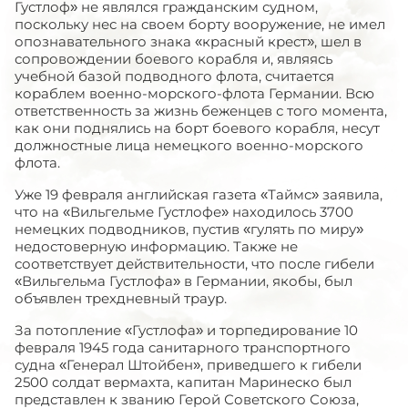
Густлоф» не являлся гражданским судном,
поскольку нес на своем борту вооружение, не имел
опознавательного знака «красный крест», шел в
сопровождении боевого корабля и, являясь
учебной базой подводного флота, считается
кораблем военно-морского-флота Германии. Всю
ответственность за жизнь беженцев с того момента,
как они поднялись на борт боевого корабля, несут
должностные лица немецкого военно-морского
флота.
Уже 19 февраля английская газета «Таймс» заявила,
что на «Вильгельме Густлофе» находилось 3700
немецких подводников, пустив «гулять по миру»
недостоверную информацию. Также не
соответствует действительности, что после гибели
«Вильгельма Густлофа» в Германии, якобы, был
объявлен трехдневный траур.
За потопление «Густлофа» и торпедирование 10
февраля 1945 года санитарного транспортного
судна «Генерал Штойбен», приведшего к гибели
2500 солдат вермахта, капитан Маринеско был
представлен к званию Герой Советского Союза,