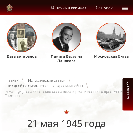
Личный кабинет
Поиск
База ветеранов
Памяти Василия
Московская битва
Ланового
Главная
Исторические статьи
Этих дней не смолкнет слава. Хроники войны
МЕНЮ
21 мая 1945 года советские солдаты задержали военного преступника
Гиммлера
21 мая 1945 года