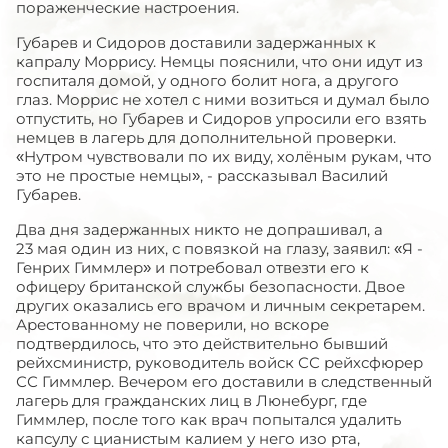
пораженческие настроения.
Губарев и Сидоров доставили задержанных к
капралу Моррису. Немцы пояснили, что они идут из
госпиталя домой, у одного болит нога, а другого
глаз. Моррис не хотел с ними возиться и думал было
отпустить, но Губарев и Сидоров упросили его взять
немцев в лагерь для дополнительной проверки.
«Нутром чувствовали по их виду, холёным рукам, что
это не простые немцы», - рассказывал Василий
Губарев.
Два дня задержанных никто не допрашивал, а
23 мая один из них, с повязкой на глазу, заявил: «Я -
Генрих Гиммлер» и потребовал отвезти его к
офицеру британской службы безопасности. Двое
других оказались его врачом и личным секретарем.
Арестованному не поверили, но вскоре
подтвердилось, что это действительно бывший
рейхсминистр, руководитель войск СС рейхсфюрер
СС Гиммлер. Вечером его доставили в следственный
лагерь для гражданских лиц в Люнебург, где
Гиммлер, после того как врач попытался удалить
капсулу с цианистым калием у него изо рта,