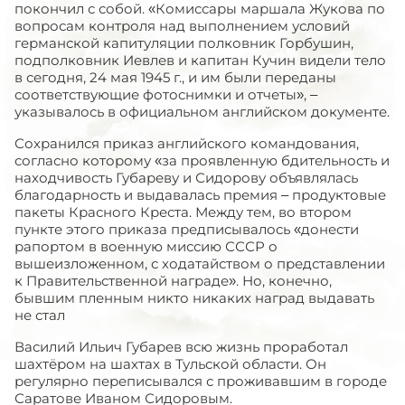
покончил с собой. «Комиссары маршала Жукова по
вопросам контроля над выполнением условий
германской капитуляции полковник Горбушин,
подполковник Иевлев и капитан Кучин видели тело
в сегодня, 24 мая 1945 г., и им были переданы
соответствующие фотоснимки и отчеты», –
указывалось в официальном английском документе.
Сохранился приказ английского командования,
согласно которому «за проявленную бдительность и
находчивость Губареву и Сидорову объявлялась
благодарность и выдавалась премия – продуктовые
пакеты Красного Креста. Между тем, во втором
пункте этого приказа предписывалось «донести
рапортом в военную миссию СССР о
вышеизложенном, с ходатайством о представлении
к Правительственной награде». Но, конечно,
бывшим пленным никто никаких наград выдавать
не стал
Василий Ильич Губарев всю жизнь проработал
шахтёром на шахтах в Тульской области. Он
регулярно переписывался с проживавшим в городе
Саратове Иваном Сидоровым.