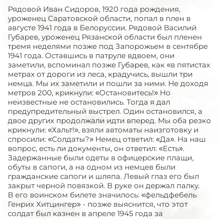
Рядовой Иван Сидоров, 1920 года рождения,
уроженец Саратовской области, попал в плен в
августе 1941 года в Белоруссии. Рядовой Василий
Губарев, уроженец Рязанской области был пленен
тремя неделями позже под Запорожьем в сентябре
1941 года. Оставшись в патруле вдвоем, они
заметили, вспоминал позже Губарев, как «в пятистах
метрах от дороги из леса, крадучись, вышли три
немца. Мы их заметили и пошли за ними. Не доходя
метров 200, крикнули: «Остановитесь!» Но
неизвестные не остановились. Тогда я дал
предупредительный выстрел. Один остановился, а
двое других продолжали идти вперед. Мы оба резко
крикнули: «Хальт!», взяли автоматы наизготовку и
спросили: «Солдаты?» Немец ответил: «Да». На наш
вопрос, есть ли документы, он ответил: «Есть».
Задержанные были одеты в офицерские плащи,
обуты в сапоги, а на одном из немцев были
гражданские сапоги и шляпа. Левый глаз его был
закрыт черной повязкой. В руке он держал палку.
В его воинском билете значилось: «фельдфебель
Генрих Хитцингер» - позже выяснится, что этот
солдат был казнен в апреле 1945 года за