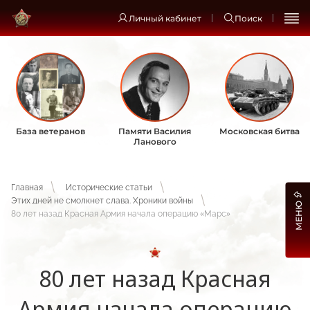
Личный кабинет
Поиск
База ветеранов
Памяти Василия
Московская битва
Ланового
Главная
Исторические статьи
Этих дней не смолкнет слава. Хроники войны
МЕНЮ
80 лет назад Красная Армия начала операцию «Марс»
80 лет назад Красная
Армия начала операцию