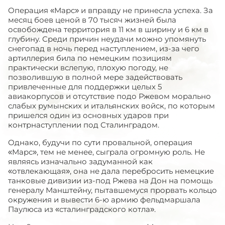
Операция «Марс» и вправду не принесла успеха. За
месяц боев ценой в 70 тысяч жизней была
освобождена территория в 11 км в ширину и 6 км в
глубину. Среди причин неудачи можно упомянуть
снегопад в ночь перед наступлением, из-за чего
артиллерия била по немецким позициям
практически вслепую, плохую погоду, не
позволившую в полной мере задействовать
привлеченные для поддержки целых 5
авиакорпусов и отсутствие подо Ржевом морально
слабых румынских и итальянских войск, по которым
пришелся один из основных ударов при
контрнаступлении под Сталинградом.
Однако, будучи по сути провальной, операция
«Марс», тем не менее, сыграла огромную роль. Не
являясь изначально задуманной как
«отвлекающая», она не дала перебросить немецкие
танковые дивизии из-под Ржева на Дон на помощь
генералу Манштейну, пытавшемуся прорвать кольцо
окружения и вывести 6-ю армию фельдмаршала
Паулюса из «сталинградского котла».