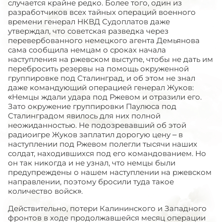
случается крайне редко. Более того, один из
разработчиков всех тайных операций военного
времени генерал НКВД Судоплатов даже
утверждал, что советская разведка через
перевербованного немецкого агента Демьянова
сама сообщила немцам о сроках начала
наступления на ржевском выступе, чтобы не дать им
перебросить резервы на помощь окруженной
группировке под Сталинград, и об этом не знал
даже командующий операцией генерал Жуков:
«Немцы ждали удара под Ржевом и отразили его.
Зато окружение группировки Паулюса под
Сталинградом явилось для них полной
неожиданностью. Не подозревавший об этой
радиоигре Жуков заплатил дорогую цену – в
наступлении под Ржевом полегли тысячи наших
солдат, находившихся под его командованием. Но
он так никогда и не узнал, что немцы были
предупреждены о нашем наступлении на ржевском
направлении, поэтому бросили туда такое
количество войск».
Действительно, потери Калининского и Западного
фронтов в ходе продолжавшейся месяц операции