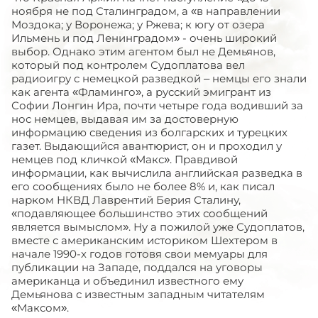
ноября не под Сталинградом, а «в направлении
Моздока; у Воронежа; у Ржева; к югу от озера
Ильмень и под Ленинградом» - очень широкий
выбор. Однако этим агентом был не Демьянов,
который под контролем Судоплатова вел
радиоигру с немецкой разведкой – немцы его знали
как агента «Фламинго», а русский эмигрант из
Софии Лонгин Ира, почти четыре года водивший за
нос немцев, выдавая им за достоверную
информацию сведения из болгарских и турецких
газет. Выдающийся авантюрист, он и проходил у
немцев под кличкой «Макс». Правдивой
информации, как вычислила английская разведка в
его сообщениях было не более 8% и, как писал
нарком НКВД Лаврентий Берия Сталину,
«подавляющее большинство этих сообщений
является вымыслом». Ну а пожилой уже Судоплатов,
вместе с американским историком Шехтером в
начале 1990-х годов готовя свои мемуары для
публикации на Западе, поддался на уговоры
американца и объединил известного ему
Демьянова с известным западным читателям
«Максом».