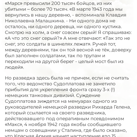
«Марс» превысили 200 тысяч бойцов, из них
убитыми – более 70 тысяч. «В марте 1943 года мы
вернулись в нашу деревню, - вспоминала Клавдия
Николаевна Малашкина. - Ни одного дома не
осталось, ни одного деревца, ни одного кустика.
Смотрю на холм, а снег совсем серый! Я спрашиваю:
«А что это снег серый?» А мне отвечают: «Так это не
снег, это солдаты в шинелях лежат». Ручей тот,
между деревнями, так он той весной не тёк, доверху
был заполнен солдатами, так по трупам и
переходили на другой берег - целый мост был из
людей».
Но разведка здесь была не причем, если не считать
того, что ведомство Судоплатова не заметило
прибытия для укрепления фронта сразу 3-х (!)
немецких танковых дивизий. Суждение
Судоплатова зиждется на мемуарах одного из
руководителей немецкой разведки Рихарда Гелена,
который ссылается на своего разведчика,
действовавшего под оперативным псевдонимом
«Макс», 4 ноября 1942 года якобы сообщившего
немцам о совещании у Сталина, где было сказано,
что Красная Армия начнет наступление «до 15