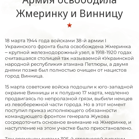
Жмеринку и Винницу
18 марта 1944 года войсками 38-й армии I
Украинского фронта была освобождена Жмеринка
– крупной железнодорожный узел, в 1918-1920 годах
считавшаяся столицей так называемой «Украинской
народной республики» атамана Петлюры, а двумя
днями позже был полностью очищен от нацистов
город Винница.
15 марта советские войска подошли к юго-западной
окраине Винницы и к полудню 17 марта, медленно
продвигаясь по непролазной грязи, выбили немцев
из левобережной части города. Но в этот момент
поступил приказ исполняющего обязанности
командующего фронтом генерала Жукова
сосредоточить основное внимание на Жмеринке, и
наступление на этом участке было приостановлено.
Тем временем силами 305-й стрелковой дивизии,