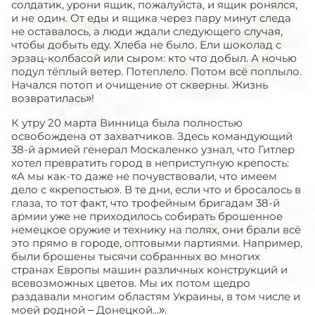
солдатик, урони ящик, пожалуйста, и ящик ронялся,
и не один. От еды и ящика через пару минут следа
не оставалось, а люди ждали следующего случая,
чтобы добыть еду. Хлеба не было. Ели шоколад с
эрзац-колбасой или сыром: кто что добыл. А ночью
подул тёплый ветер. Потеплело. Потом всё поплыло.
Начался потоп и очищение от скверны. Жизнь
возвратилась»!
К утру 20 марта Винница была полностью
освобождена от захватчиков. Здесь командующий
38-й армией генерал Москаленко узнал, что Гитлер
хотел превратить город в неприступную крепость:
«А мы как-то даже не почувствовали, что имеем
дело с «крепостью». В те дни, если что и бросалось в
глаза, то тот факт, что трофейным бригадам 38-й
армии уже не приходилось собирать брошенное
немецкое оружие и технику на полях, они брали всё
это прямо в городе, оптовыми партиями. Например,
были брошены тысячи собранных во многих
странах Европы машин различных конструкций и
всевозможных цветов. Мы их потом щедро
раздавали многим областям Украины, в том числе и
моей родной – Донецкой...».