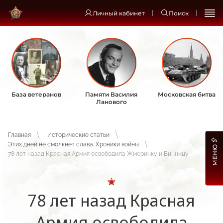
Личный кабинет
Поиск
База ветеранов
Памяти Василия
Московская битва
Ланового
Главная
Исторические статьи
Этих дней не смолкнет слава. Хроники войны
МЕНЮ
78 лет назад Красная Армия освободила Жмеринку и Винницу
78 лет назад Красная
Армия освободила