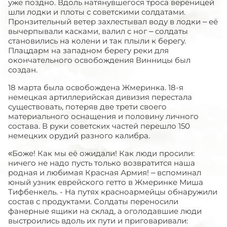
уже поздно. Вдоль натянувшегося троса вереницей
шли лодки и плоты с советскими солдатами.
Пронзительный ветер захлестывал воду в лодки – её
вычерпывали касками, валил с ног – солдаты
становились на колени и так плыли к берегу.
Плацдарм на западном берегу реки для
окончательного освобождения Винницы был
создан.
18 марта была освобождена Жмеринка. 18-я
немецкая артиллерийская дивизия перестала
существовать, потеряв две трети своего
материального оснащения и половину личного
состава. В руки советских частей перешло 150
немецких орудий разного калибра.
«Боже! Как мы её ожидали! Как люди просили:
ничего не надо пусть только возвратится наша
родная и любимая Красная Армия! – вспоминал
юный узник еврейского гетто в Жмеринке Миша
Тифбенкель. - На путях красноармейцы обнаружили
состав с продуктами. Солдаты переносили
фанерные ящики на склад, а оголодавшие люди
выстроились вдоль их пути и приговаривали: