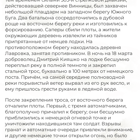
действовавшей севернее Винницы, был захвачен
небольшой плацдарм на западном берегу Южного
Буга. Два батальона сосредоточились в дубовой
роще на восточном берегу реки и изготовились к
форсированию. Саперы сбили плоты, а жители
окружающих деревень извлекли из тайников
припрятанные от немцев лодки. На
противоположном берегу находилась деревня
Лавровка, занятая противником. В ночь на 18 марта
доброволец Дмитрий Кияшко на лодке бесшумно
переплыл реку в полной темноте и закрепил
стальной трос, буквально в 100 метрах от немецкого
поста. Причём, на самой середине полноводной
реки порывистый ветер вырвал из его рук весло, и
ему пришлось грести руками в ледяной воде.
После закрепления троса, от восточного берега
отчалили плоты. Первый, с тремя автоматчиками,
благополучно причалил к берегу; они бесшумно
приблизились к немецкой огневой точке и
уничтожили находившихся там солдат. Взрывы
гранат и автоматные очереди привлекли внимание,
и другие немецкие точки открыли огонь, но было