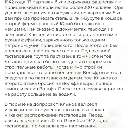
1942 года. 17 партизан были окружены фашистами и
полицейскими в количестве более 300 человек. Юре
удалось вырваться из окружения, но карателям был
дан приказ прочесать степь. В Ики-Буруле в кошаре
второй фермы раненый Юрий был захвачен
немцами. Как сказано в документах, «выходя из
землянки, Клыков из пистолета, спрятанного им в
рукаве фуфайки, заряженного только одним
патроном, убил полицейского. После этого он был
доставлен в элистинское гестапо. Под охраной
гестаповцев группа партизан, в том числе и тов.
Клыков, один раз были выведены из тюрьмы на
строительные работы. Когда мимо стройки
проходил шеф гестапо полковник Вольф, он же вёл
следствие по партизанским делам, тов. Клыков со
второго этажа бросил на Вольфа ведро, полное
глины, и ранил Вольфа. После этого случая партизан
на работу больше не выводили.
В тюрьме на допросах т. Клыков вёл себя
исключительно мужественно и не выполнял
никаких распоряжений гестаповцев. Перед
расстрелом, в ночь с 12 на 13 ноября 1942 года,
гестаповцы приказали всем партизанам,