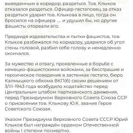
выведенным в коридор, раздеться. Тов. Клыков
отказался раздеться. Офицер-гестаповец за отказ
раздеться ударил тов. Клыкова в лицо, тогда он
бросился на офицера … и удушил бы, но другие
фашисты оторвали его.
Предвидя издевательства и пытки фашистов, тов.
Клыков разбежался по коридору, ударился об угол
стены головой, разбил себе голову и немедленно
скончался.
За мужество и отвагу, проявленные в борьбе с
немецко-фашистскими войсками, за бесстрашие и
героическое поведение в застенках гестапо, бюро
Калмыцкого обкома ВКП(б) своим решением от
3/III-1943 года возбудило ходатайство перед
Центральным штабом партизанского движения,
перед Президиумом Верховного Совета Союза ССР
о присвоении тов. Клыкову Ю.К. звания Героя
Советского Союза».
Указом Президиума Верховного Совета СССР Юрий
Клыков был награждён орденом Отечественной
войны I степени посмертно.