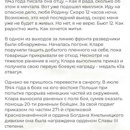
1943 года писала она отцу. – Как я рада, сколько об
этом я мечтала. Вот уже подошел «виллис». Иду на
опасное дело, любя Родину. Скоро 12 часов ночи.
Возможно, это мой последний выезд, скоро меня
уже не будет в живых. Но нет, я не верю. Бьют 12. Как
радостно жить. Как хочется жить».
В одном из выходов за линию фронта разведчики
были обнаружены. Началась погоня. Кларе
поручили тащить добытого пленного на себе, пока
товарищи прикрывали ее отход. Несмотря на
тяжелое ранение в ногу, Клара выполнила приказ и
получила свою первую боевую награду - медаль «За
отвагу».
Однако ее пришлось перевести в санроту. В июле
1944 года в боях на юго-востоке Польши при
попытке прорыва немецких частей из окружения,
Клара выносила раненых с поля боя, сумев оказать
помощь 20-ти раненым бойцам. За свой подвиг
приказом по частям 271-й стрелковой
Краснознамённой и ордена Богдана Хмельницкого
дивизии она была награждена орденом Славы III
степени.