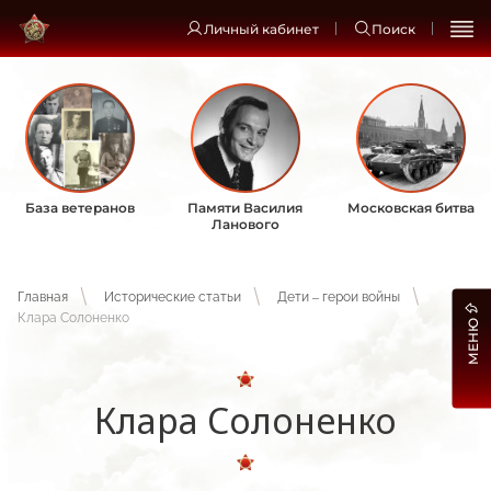
Личный кабинет
Поиск
База ветеранов
Памяти Василия
Московская битва
Ланового
Главная
Исторические статьи
Дети – герои войны
Клара Солоненко
МЕНЮ
Клара Солоненко