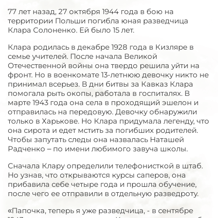
77 лет назад, 27 октября 1944 года в бою на
территории Польши погибла юная разведчица
Клара Солоненко. Ей было 15 лет.
Клара родилась в декабре 1928 года в Кизляре в
семье учителей. После начала Великой
Отечественной войны она твердо решила уйти на
фронт. Но в военкомате 13-летнюю девочку никто не
принимал всерьез. В дни битвы за Кавказ Клара
помогала рыть окопы, работала в госпиталях. В
марте 1943 года она села в проходящий эшелон и
отправилась на передовую. Девочку обнаружили
только в Харькове. Но Клара придумала легенду, что
она сирота и едет мстить за погибших родителей.
Чтобы запутать следы она назвалась Наташей
Радченко – по имени любимого завуча школы.
Сначала Клару определили телефонисткой в штаб.
Но узнав, что открываются курсы саперов, она
прибавила себе четыре года и прошла обучение,
после чего ее отправили в отдельную разведроту.
«Папочка, теперь я уже разведчица, - в сентябре