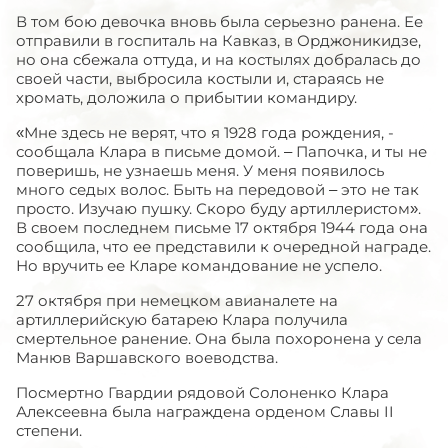
В том бою девочка вновь была серьезно ранена. Ее
отправили в госпиталь на Кавказ, в Орджоникидзе,
но она сбежала оттуда, и на костылях добралась до
своей части, выбросила костыли и, стараясь не
хромать, доложила о прибытии командиру.
«Мне здесь не верят, что я 1928 года рождения, -
сообщала Клара в письме домой. – Папочка, и ты не
поверишь, не узнаешь меня. У меня появилось
много седых волос. Быть на передовой – это не так
просто. Изучаю пушку. Скоро буду артиллеристом».
В своем последнем письме 17 октября 1944 года она
сообщила, что ее представили к очередной награде.
Но вручить ее Кларе командование не успело.
27 октября при немецком авианалете на
артиллерийскую батарею Клара получила
смертельное ранение. Она была похоронена у села
Манюв Варшавского воеводства.
Посмертно Гвардии рядовой Солоненко Клара
Алексеевна была награждена орденом Славы II
степени.