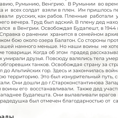
авию, Румынию, Венгрию. В Румынии во вре
а и всех солдат взяли в плен. Им пришлось пе
вали русских, как рабов. Пленные работали у
его вечера. Труд был адский. В плену дед на
лся в Венгрии. Освобождая Будапешт, в 1944 
. Справка о ранении хранится в семейном арх
ком бою около озера Балатон. Со стороны прот
нашей намного меньше. Но наши воины не хоте
е товарищи. Когда об этом прадед рассказыва
х умирали друзья. Повсюду валялись тела уме
 обгоревших танков. Освобождая страну за ст
 до Альпийских гор. Здесь и закончилась вой
ою территорию. Это был изнурительный путь, с
али. Они дошли до г.Староконстантинова Запа
 воины его восстанавливали. Также дед участ
западнее Будапешта. Они вылавливали врагов 
прадедушка был отмечен благодарностью от са
рады