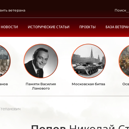
вить ветерана
Поиск
НОВОСТИ
ИСТОРИЧЕСКИЕ СТАТЬИ
ПРОЕКТЫ
БАЗА ВЕТЕРА
анов
Памяти Василия
Московская битва
Осв
Ланового
Степанович
Попов
Николай С