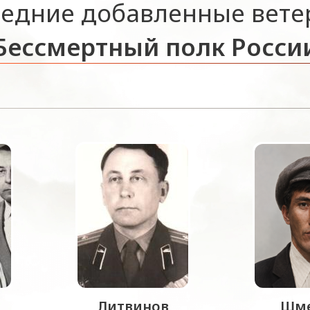
едние добавленные вет
Бессмертный полк Росси
Литвинов
Шме