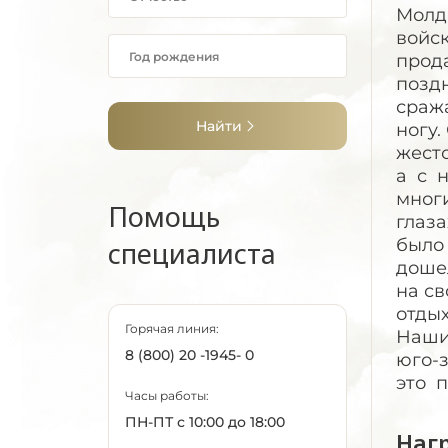
Молд
войск
прода
поздн
сража
Найти
ногу
жесто
а с 
многи
Помощь
глаза
было
специалиста
дошел
на св
отдых
Горячая линия:
Наши
8 (800) 20 -1945- 0
юго-
это 
Часы работы:
ПН-ПТ с 10:00 до 18:00
Наг