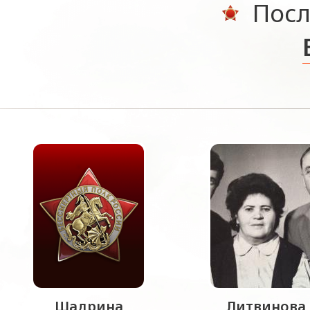
Посл
Шадрина
Литвинова