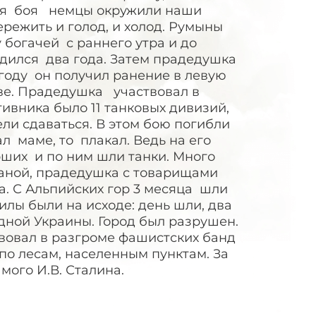
мя боя немцы окружили наши
режить и голод, и холод. Румыны
 богачей с раннего утра и до
ходился два года. Затем прадедушка
году он получил ранение в левую
иве. Прадедушка участвовал в
ивника было 11 танковых дивизий,
ли сдаваться. В этом бою погибли
л маме, то плакал. Ведь на его
рших и по ним шли танки. Много
раной, прадедушка с товарищами
на. С Альпийских гор 3 месяца шли
илы были на исходе: день шли, два
дной Украины. Город был разрушен.
вовал в разгроме фашистских банд
по лесам, населенным пунктам. За
мого И.В. Сталина.