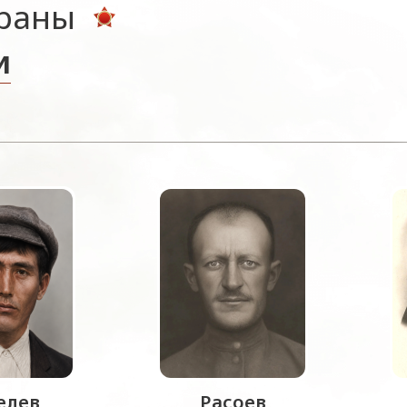
ераны
и
лев
Расоев