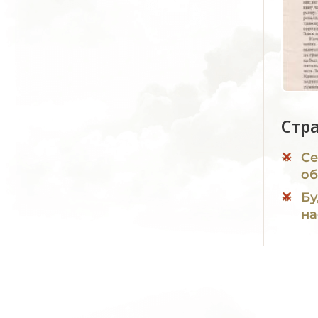
Стр
Се
об
Бу
на