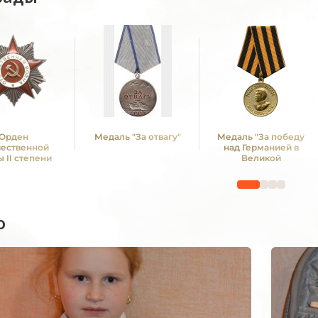
Орден
Медаль "За отвагу"
Медаль "За победу
чественной
над Германией в
 II степени
Великой
Отечественной войне
1941 -1945 гг."
о