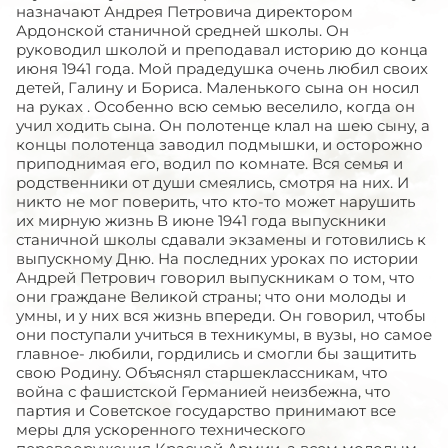
назначают Андрея Петровича директором
Ардонской станичной средней школы. Он
руководил школой и преподавал историю до конца
июня 1941 года. Мой прадедушка очень любил своих
детей, Галину и Бориса. Маленького сына он носил
на руках . Особенно всю семью веселило, когда он
учил ходить сына. Он полотенце клал на шею сыну, а
концы полотенца заводил подмышки, и осторожно
приподнимая его, водил по комнате. Вся семья и
родственники от души смеялись, смотря на них. И
никто не мог поверить, что кто-то может нарушить
их мирную жизнь В июне 1941 года выпускники
станичной школы сдавали экзамены и готовились к
выпускному Дню. На последних уроках по истории
Андрей Петрович говорил выпускникам о том, что
они граждане Великой страны; что они молоды и
умны, и у них вся жизнь впереди. Он говорил, чтобы
они поступали учиться в техникумы, в вузы, но самое
главное- любили, гордились и смогли бы защитить
свою Родину. Объяснял старшеклассникам, что
война с фашистской Германией неизбежна, что
партия и Советское государство принимают все
меры для ускоренного технического