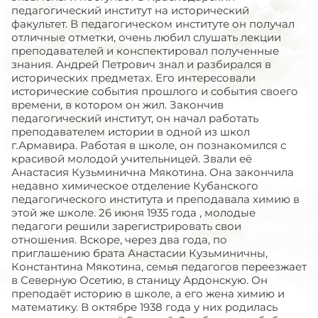
педагогический институт на исторический
факультет. В педагогическом институте он получал
отличные отметки, очень любил слушать лекции
преподавателей и конспектировал полученные
знания. Андрей Петрович знал и разбирался в
исторических предметах. Его интересовали
исторические события прошлого и события своего
времени, в котором он жил. Закончив
педагогический институт, он начал работать
преподавателем истории в одной из школ
г.Армавира. Работая в школе, он познакомился с
красивой молодой учительницей. Звали её
Анастасия Кузьминична Мякотина. Она закончила
недавно химическое отделение Кубанского
педагогического института и преподавала химию в
этой же школе. 26 июня 1935 года , молодые
педагоги решили зарегистрировать свои
отношения. Вскоре, через два года, по
приглашению брата Анастасии Кузьминичны,
Константина Мякотина, семья педагогов переезжает
в Северную Осетию, в станицу Ардонскую. Он
преподаёт историю в школе, а его жена химию и
математику. В октябре 1938 года у них родилась