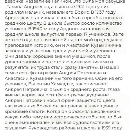
девочка, назвали её Галиной. Это была моя бабушка
-Галина Андреевна, а в январе 1941 года у них
родился мальчик, назвали его Борис. В 1937 году
Ардонская станичная школа была преобразована в
среднюю школу. В школе быстро росло количество
учеников. В 1940-м году Ардонская станичная
средняя школа выпустила первых 17 учеников. За те
четыре года до начало войны, что мой прадедушка
преподавал историю, он и Анастасия Кузьминична
завоевали уважение среди учителей и учеников.
Они давали хорошие знания учащимся, после
уроков занимались с отстающими учениками и
результаты их труда стали сразу заметны. В нашей
семье есть фотографии Андрея Петровича и
Анастасии Кузьминичны того времени. Один из его
учеников, Валентин Хамкадзе, так описывает
Андрея Петровича: « Был он среднего роста, глаза
живые, карие, волосы тёмно-русые ,кудрявые.
Андрей Петрович носил френч защитного цвета,
наглаженные брюки он заправлял в начищенные
хромовые сапоги. Когда он объяснял школьникам
какую либо тему или историческое событие, то был
очень эмоционален и мы все с удовольствием его
слушали». Руководство района и школы в 1939 году