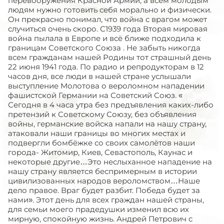
перевооружения Красной Армии, а всем молодым
людям нужно готовить себя морально и физически.
Он прекрасно понимал, что война с врагом может
случиться очень скоро. С1939 года Вторая мировая
война пылала в Европе и всё ближе подходила к
границам Советского Союза . Не забыть никогда
всем гражданам нашей Родины тот страшный день
22 июня 1941 года. По радио и репродукторам в 12
часов дня, все люди в нашей стране услышали
выступление Молотова о вероломном нападении
фашистской Германии на Советский Союз. «
Сегодня в 4 часа утра без предъявления каких-либо
претензий к Советскому Союзу, без объявления
войны, германские войска напали на нашу страну,
атаковали наши границы во многих местах и
подвергли бомбёжке со своих самолётов наши
города- Житомир, Киев, Севастополь, Каунас и
некоторые другие…Это неслыханное нападение на
нашу страну является беспримерным в истории
цивилизованных народов вероломством…Наше
дело правое. Враг будет разбит. Победа будет за
нами». Этот день для всех граждан нашей страны,
для семьи моего прадедушки изменил всю их
мирную, спокойную жизнь. Андрей Петрович с