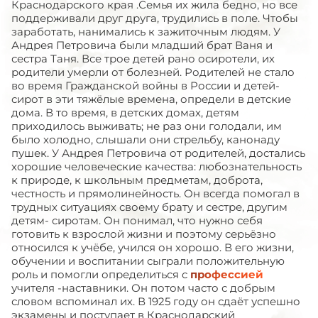
Краснодарского края .Семья их жила бедно, но все
поддерживали друг друга, трудились в поле. Чтобы
заработать, нанимались к зажиточным людям. У
Андрея Петровича были младший брат Ваня и
сестра Таня. Все трое детей рано осиротели, их
родители умерли от болезней. Родителей не стало
во время Гражданской войны в России и детей-
сирот в эти тяжёлые времена, определи в детские
дома. В то время, в детских домах, детям
приходилось выживать; не раз они голодали, им
было холодно, слышали они стрельбу, канонаду
пушек. У Андрея Петровича от родителей, достались
хорошие человеческие качества: любознательность
к природе, к школьным предметам, доброта,
честность и прямолинейность. Он всегда помогал в
трудных ситуациях своему брату и сестре, другим
детям- сиротам. Он понимал, что нужно себя
готовить к взрослой жизни и поэтому серьёзно
относился к учёбе, учился он хорошо. В его жизни,
обучении и воспитании сыграли положительную
роль и помогли определиться с
профессией
учителя -наставники. Он потом часто с добрым
словом вспоминал их. В 1925 году он сдаёт успешно
экзамены и поступает в Краснодарский