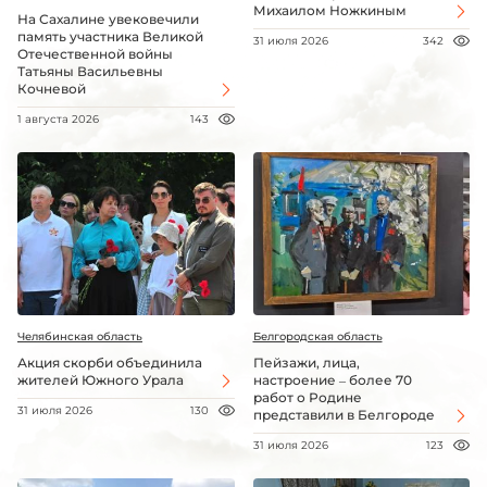
Михаилом Ножкиным
На Сахалине увековечили
память участника Великой
31 июля 2026
342
Отечественной войны
Татьяны Васильевны
Кочневой
1 августа 2026
143
Челябинская область
Белгородская область
Акция скорби объединила
Пейзажи, лица,
жителей Южного Урала
настроение – более 70
работ о Родине
31 июля 2026
130
представили в Белгороде
31 июля 2026
123