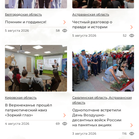
Белгородская область
Астраханская область
Помним и гордимся!
Честный разговор о
правде и истории
5 августа 2026
58
5 августа 2026
52
Кировская область
Сахалинская область, Астраханская
область
В Верхнекамье прошёл
патриотический квиз
Однополчане встретили
«Зоркий глаз»
День Воздушно-
десантных войск России
4 августа 2026
69
на памятных акциях
3 августа 2026
116