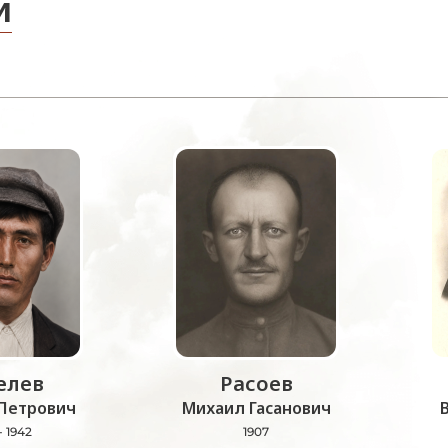
и
лев
Расоев
Петрович
Михаил Гасанович
- 1942
1907