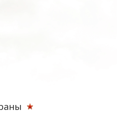
ераны