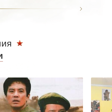
ния
и