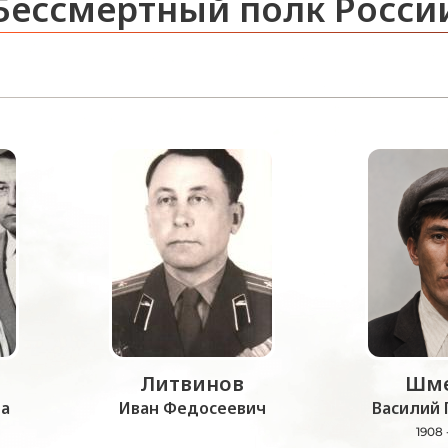
Бессмертный полк Росси
Литвинов
Шме
а
Иван Федосеевич
Василий 
1908 