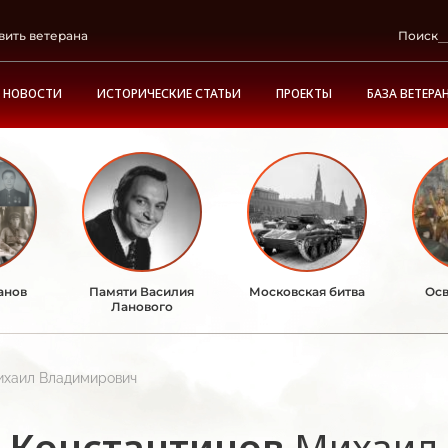
вить ветерана
Поиск
НОВОСТИ
ИСТОРИЧЕСКИЕ СТАТЬИ
ПРОЕКТЫ
БАЗА ВЕТЕРА
анов
Памяти Василия
Московская битва
Осв
Ланового
ихаил Владимирович
Константинов
Михаил