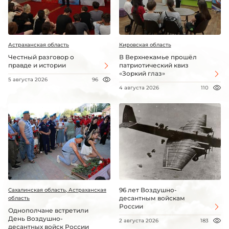
Астраханская область
Кировская область
Честный разговор о
В Верхнекамье прошёл
правде и истории
патриотический квиз
«Зоркий глаз»
5 августа 2026
96
4 августа 2026
110
96 лет Воздушно-
Сахалинская область, Астраханская
десантным войскам
область
России
Однополчане встретили
День Воздушно-
2 августа 2026
183
десантных войск России