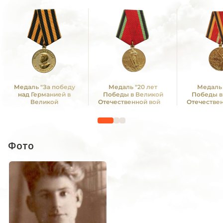
Медаль "За победу
Медаль "20 лет
Медаль 
над Германией в
Победы в Великой
Победы в
Великой
Отечественной войне
Отечестве
Отечественной войне
1941—1945 гг."
1941—19
1941 -1945 гг."
Фото