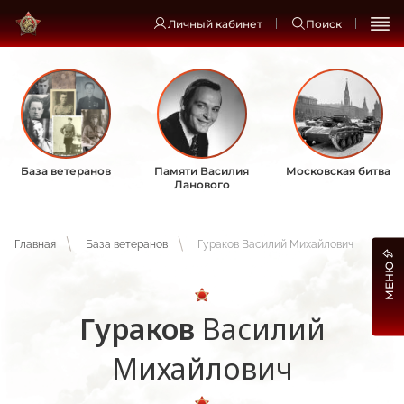
Личный кабинет
Поиск
База ветеранов
Памяти Василия
Московская битва
Ланового
Главная
База ветеранов
Гураков Василий Михайлович
МЕНЮ
Гураков
Василий
Михайлович