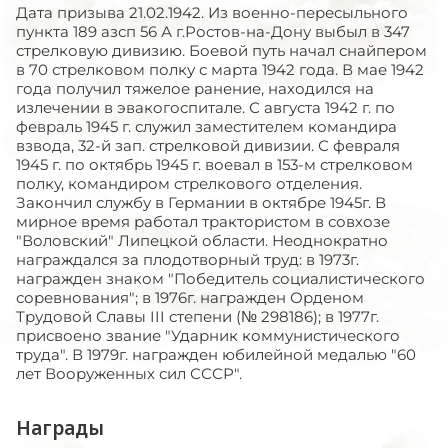
Дата призыва 21.02.1942. Из военно-пересыльного
пункта 189 азсп 56 А г.Ростов-на-Дону выбыл в 347
стрелковую дивизию. Боевой путь начал снайпером
в 70 стрелковом полку с марта 1942 года. В мае 1942
года получил тяжелое ранение, находился на
излечении в эвакогоспитале. С августа 1942 г. по
февраль 1945 г. служил заместителем командира
взвода, 32-й зап. стрелковой дивизии. С февраля
1945 г. по октябрь 1945 г. воевал в 153-м стрелковом
полку, командиром стрелкового отделения.
Закончил службу в Германии в октябре 1945г. В
мирное время работал трактористом в совхозе
"Воловский" Липецкой области. Неоднократно
награждался за плодотворный труд: в 1973г.
награжден знаком "Победитель социалистического
соревнования"; в 1976г. награжден Орденом
Трудовой Славы III степени (№ 298186); в 1977г.
присвоено звание "Ударник коммунистического
труда". В 1979г. награжден юбилейной медалью "60
лет Вооруженных сил СССР".
Награды