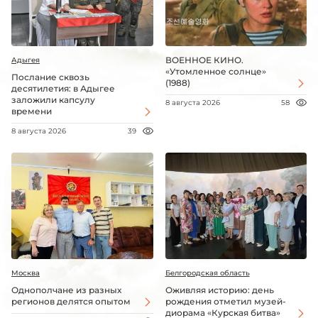
ВОЕННОЕ КИНО.
Адыгея
«Утомленное солнце»
Послание сквозь
(1988)
десятилетия: в Адыгее
заложили капсулу
8 августа 2026
58
времени
8 августа 2026
39
Москва
Белгородская область
Однополчане из разных
Оживляя историю: день
регионов делятся опытом
рождения отметил музей-
диорама «Курская битва»